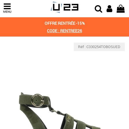
MENU
OFFRE RENTRÉE -15%
CODE : RENTREE26
Réf : C330254TOBOSUED