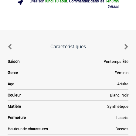
Livraison
lundi 10 août
.
Commandez dans les
14h
3mn
Détails
Caractéristiques
Saison
Printemps Été
Genre
Féminin
Age
Adulte
-
Couleur
Blanc, Noir
Matière
Synthétique
Fermeture
Lacets
Hauteur de chaussures
Basses