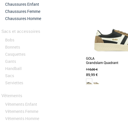
Chaussures Enfant
Chaussures Femme
Chaussures Homme
Sacs et accessoires
Bobs
Bonnets
Casquettes
GOLA
Gants
Grandslam Quadrant
Handball
110,00 €
89,99 €
Sacs
Serviettes
41
Vêtements
Née en Grande-Bretagne en
Vêtements Enfant
cœur son héritage britanni
Gola [...]
Vêtements Femme
Vêtements Homme