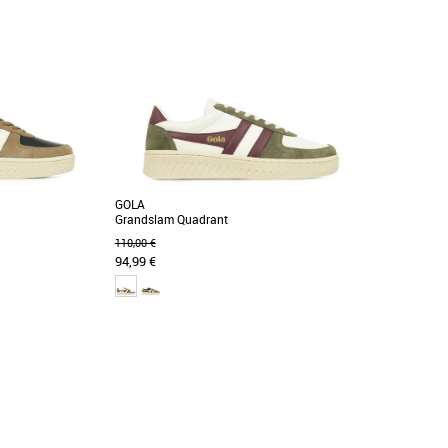
GOLA
Grandslam Quadrant
110,00 €
94,99 €
41
43
 1905, Gola tient à
Née en Grande-Bretagne en 1905, Gola tient à
que. Au fil des ans,
cœur son héritage britannique. Au fil des ans,
Gola [...]