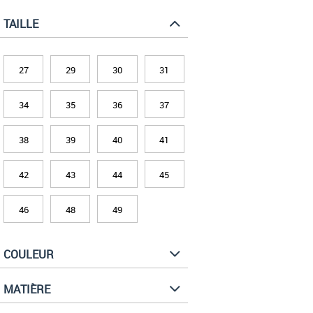
TAILLE
27
29
30
31
34
35
36
37
38
39
40
41
42
43
44
45
46
48
49
COULEUR
MATIÈRE