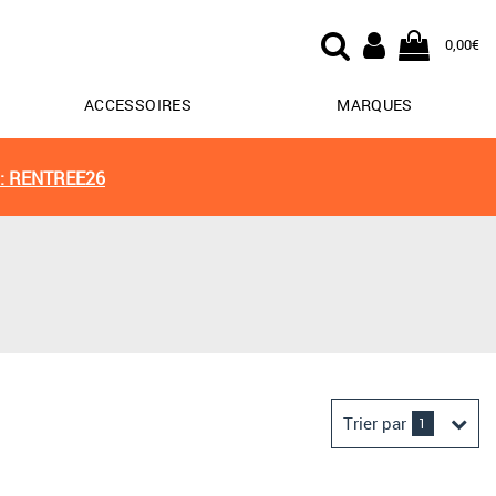
0,00€
ACCESSOIRES
MARQUES
: RENTREE26
Trier par
1
Derniers arrivages