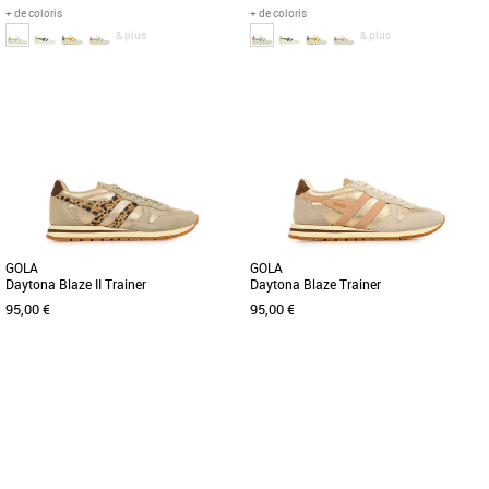
+ de coloris
+ de coloris
& plus
& plus
37
39
40
41
36
37
38
Chaussures femme gola
Chaussures femme gola
De retour pour la nouvelle saison dans
De retour pour la nouvelle saison dans
une palette de couleurs tendance, Gola
une palette de couleurs tendance, Gola
Grandslam Trident donne [...]
Grandslam Trident donne [...]
GOLA
GOLA
Daytona Blaze II Trainer
Daytona Blaze Trainer
95,00 €
95,00 €
37
38
40
38
Chaussures femme gola
Chaussures femme gola
Découvrez la Gola Daytona Blaze II
Découvrez les Gola Daytona Blaze
Trainer, une basket tendance alliant
Trainer, des baskets élégantes et