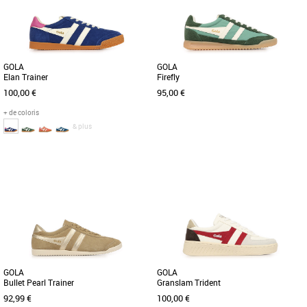
élégance et confort pour un [...]
modernes conçues pour les femmes [...]
GOLA
GOLA
Elan Trainer
Firefly
100,00 €
95,00 €
+ de coloris
& plus
37
38
40
37
39
Chaussures femme gola
Chaussures femme gola
Découvrez la Gola Elan Trainer, une
Découvrez les baskets Gola Firefly
basket féminine alliant élégance et
Metallic, une alliance parfaite entre
confort pour la saison Printemps-Été
élégance et confort pour [...]
[...]
GOLA
GOLA
Bullet Pearl Trainer
Granslam Trident
92,99 €
100,00 €