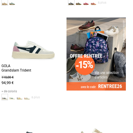
& plus
37
36
37
38
40
Chaussures femme gola
Chaussures femme gola
Découvrez la Gola Viper, une basket
Les baskets Gola Tornado influencées
féminine alliant élégance et confort.
par les terrasses ne disparaissent
Conçue en cuir de qualité, [...]
jamais du radar de la mode. La [...]
GOLA
Grandslam Trident
110,00 €
94,99 €
+ de coloris
& plus
36
37
38
Chaussures femme gola
Découvrez les Gola Grandslam Trident,
des baskets tendance qui allient style et
confort. Conçues [...]