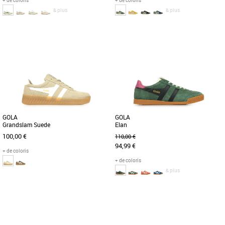
+ de coloris
+ de coloris
& plus
& plus
37
39
38
40
Chaussures femme gola
Chaussures femme gola
La Gola Classics Hawk, inspirée des
La Bullet pour femme de Gola est un
sports de cour, revient dans de
classique de la chaussure et se
nouveaux coloris adaptés aux
renouvelle cette saison avec la Bullet
tendances [...]
[...]
GOLA
GOLA
Grandslam Suede
Elan
100,00 €
110,00 €
94,99 €
+ de coloris
+ de coloris
& plus
36
37
38
39
41
37
Chaussures femme gola
Chaussures femme gola
Lorsqu'il s'agit d'héritage sportif, Gola a
Reprenant la chaussure de sport
une histoire à raconter et les racines de
classique Grandslam de Gola et la
l'Elan en tant [...]
transformant avec une palette de