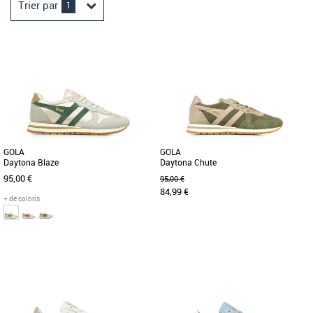
Trier par
1
GOLA
GOLA
Daytona Blaze
Daytona Chute
95,00 €
95,00 €
84,99 €
+ de coloris
36
38
37
38
40
Chaussures femme gola
Chaussures femme gola
Associez un jogging d'inspiration
Née en Grande-Bretagne en 1905, Gola
vintage à une palette de couleurs
tient à cœur son héritage britannique.
éclatantes. Cette version revisitée [...]
Au fil des ans, Gola [...]