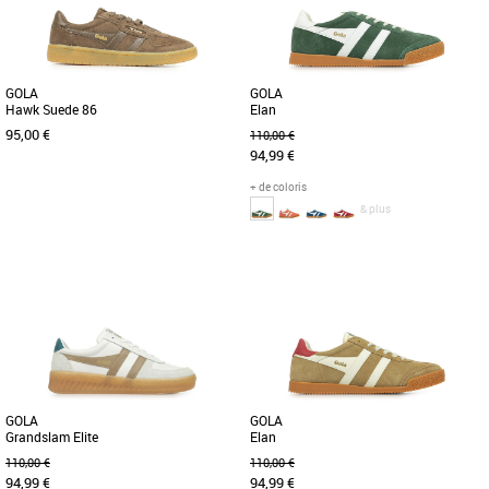
couleurs [...]
GOLA
GOLA
Hawk Suede 86
Elan
95,00 €
110,00 €
94,99 €
+ de coloris
& plus
37
39
36
37
40
41
Chaussures femme gola
Chaussures femme gola
Cette version tout en daim uni du
Lorsqu'il s'agit de sports historiques,
modèle phare de Gola, la Hawk, apporte
Gola a une histoire à raconter et les
une touche de couleur estivale [...]
racines d'Elan en tant [...]
GOLA
GOLA
Grandslam Elite
Elan
110,00 €
110,00 €
94,99 €
94,99 €