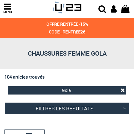
Trier par
MENU
Derniers arrivages
OFFRE RENTRÉE -15%
Prix croissant
CODE : RENTREE26
Prix décroissant
CHAUSSURES FEMME GOLA
Meilleures remises
104 articles trouvés
Gola
FILTRER LES RÉSULTATS