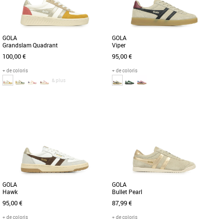
GOLA
GOLA
Grandslam Quadrant
Viper
100,00 €
95,00 €
+ de coloris
+ de coloris
& plus
38
36
37
39
40
Chaussures femme gola
Chaussures femme gola
Née en Grande-Bretagne en 1905, Gola
Présentation de la Viper. Cette basket à
tient à cœur son héritage britannique.
classique, inspirée du style décontracté
Au fil des ans, Gola [...]
des années 70, [...]
GOLA
GOLA
Hawk
Bullet Pearl
95,00 €
87,99 €
+ de coloris
+ de coloris