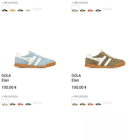
+ de coloris
+ de coloris
& plus
& plus
36
37
38
36
Chaussures femme gola
Chaussures femme gola
Née en Grande-Bretagne en 1905, Gola
Lorsqu'il s'agit de sports historiques,
tient à cœur son héritage britannique.
Gola a une histoire à raconter et les
Au fil des ans, Gola [...]
racines d'Elan en tant [...]
GOLA
GOLA
Elan
Elan
100,00 €
100,00 €
+ de coloris
+ de coloris
& plus
& plus
36
41
Chaussures femme gola
Chaussures femme gola
Lorsqu'il s'agit de sports historiques,
Lorsqu'il s'agit de sports historiques,
Gola a une histoire à raconter et les
Gola a une histoire à raconter et les