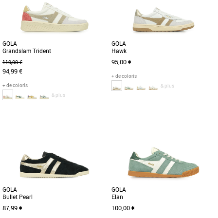
GOLA
GOLA
Grandslam Trident
Hawk
95,00 €
110,00 €
94,99 €
+ de coloris
+ de coloris
& plus
& plus
37
38
39
36
37
38
Chaussures femme gola
Chaussures femme gola
De retour pour la nouvelle saison dans
La Gola Classics Hawk, inspirée des
une palette de couleurs tendance, Gola
sports de cour, revient dans de
Grandslam Trident donne [...]
nouveaux coloris adaptés aux
tendances [...]
GOLA
GOLA
Bullet Pearl
Elan
87,99 €
100,00 €