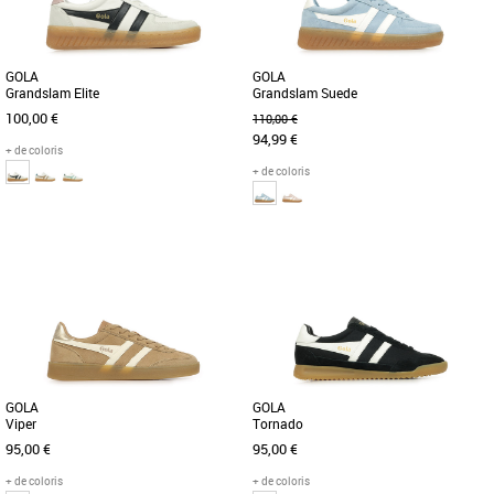
GOLA
GOLA
Grandslam Elite
Grandslam Suede
100,00 €
110,00 €
94,99 €
+ de coloris
+ de coloris
36
37
38
39
36
37
38
39
Chaussures femme gola
Chaussures femme gola
Gola transpose le sport en une attitude
Reprenant la chaussure de sport
fashion par le biais de cette basket
classique Grandslam de Gola et la
basse. Sa couleur blanche, [...]
transformant avec une palette de
couleurs [...]
GOLA
GOLA
Viper
Tornado
95,00 €
95,00 €
+ de coloris
+ de coloris