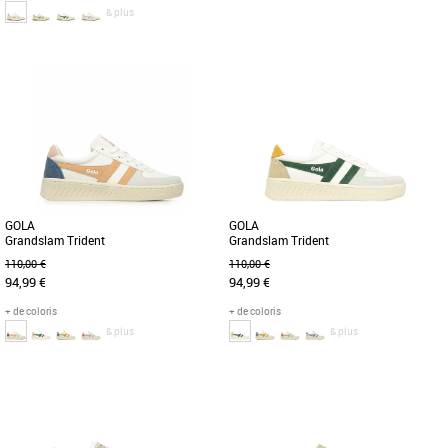
& plus
36
37
38
40
37
38
39
41
Chaussures femme gola
Chaussures femme gola
La Gola Classics Hawk, inspirée des
Née en Grande-Bretagne en 1905, Gola
sports de cour, revient dans de
tient à cœur son héritage britannique.
nouveaux coloris adaptés aux
Au fil des ans, Gola [...]
tendances [...]
GOLA
GOLA
Grandslam Trident
Grandslam Trident
110,00 €
110,00 €
94,99 €
94,99 €
+ de coloris
+ de coloris
& plus
& plus
36
37
36
37
38
Chaussures femme gola
Chaussures femme gola
De retour pour la nouvelle saison dans
D'un coup de baguette trendy, Gola
une palette de couleurs tendance, Gola
transpose le sport en une attitude
Grandslam Trident donne [...]
fashion par le biais de cette basket [...]