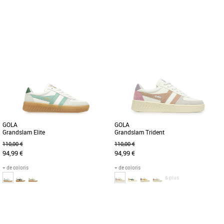
37
38
39
40
37
38
39
40
Chaussures femme gola
Chaussures femme gola
La Gola Bullet Pearl Trainer est une
Découvrez la Gola Granslam Trident,
basket féminine alliant élégance et
une basket féminine alliant élégance et
confort, idéale pour affronter [...]
confort. Conçue pour [...]
GOLA
GOLA
Grandslam Elite
Grandslam Trident
110,00 €
110,00 €
94,99 €
94,99 €
+ de coloris
+ de coloris
& plus
37
38
39
40
36
Chaussures femme gola
Chaussures femme gola
Gola transpose le sport en une attitude
Découvrez la basket Gola Grandslam
fashion par le biais de cette basket
Trident, un modèle incontournable pour