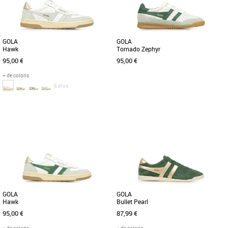
GOLA
GOLA
Hawk
Tornado Zephyr
95,00 €
95,00 €
+ de coloris
& plus
36
37
38
37
38
39
40
Chaussures femme gola
Chaussures femme gola
La Gola Classics Hawk, inspirée des
Parfaitement adaptées aux journées
sports de cour, revient dans de
plus chaudes, les Tornado Zephyr de
nouveaux coloris adaptés aux
Gola sont une basket polyvalente [...]
tendances [...]
GOLA
GOLA
Hawk
Bullet Pearl
95,00 €
87,99 €