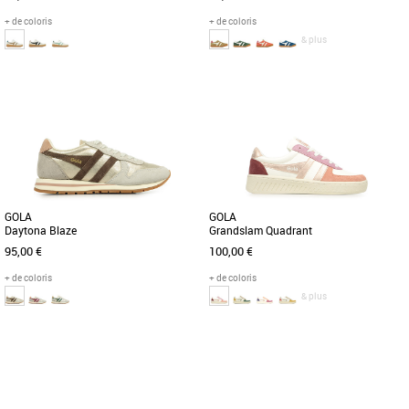
+ de coloris
+ de coloris
& plus
36
39
40
36
37
39
41
Chaussures femme gola
Chaussures femme gola
Gola transpose le sport en une attitude
Lorsqu'il s'agit d'héritage sportif, Gola a
fashion par le biais de cette basket
une histoire à raconter et les racines de
basse. Sa couleur blanche, [...]
l'Elan en tant [...]
GOLA
GOLA
Daytona Blaze
Grandslam Quadrant
95,00 €
100,00 €
+ de coloris
+ de coloris
& plus
37
40
37
Chaussures femme gola
Chaussures femme gola
Cette version revisitée du modèle
Née en Grande-Bretagne en 1905, Gola
Daytona, déjà présent dans le
tient à cœur son héritage britannique.
catalogue Gola, est dotée d'une [...]
Au fil des ans, Gola [...]