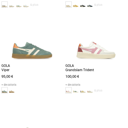
& plus
& plus
38
36
37
38
39
Chaussures femme gola
Chaussures femme gola
Nouvelle venue dans la collection Gola
La Bullet pour femme de Gola est un
Classics, la Hawk s'inspire du sport de
classique de la chaussure et se
terrain. Cette basket [...]
renouvelle cette saison avec la Bullet
[...]
GOLA
GOLA
Viper
Grandslam Trident
95,00 €
100,00 €
+ de coloris
+ de coloris
& plus
37
38
39
37
38
Chaussures femme gola
Chaussures femme gola
Découvrez la Gola Viper, une basket
De retour pour la nouvelle saison dans
élégante et légère. Cette chaussure
une palette de couleurs tendance, Gola
basse, destinée aux femmes [...]
Grandslam Trident donne [...]