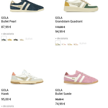
GOLA
GOLA
Bullet Pearl
Grandslam Quadrant
87,99 €
110,00 €
94,99 €
+ de coloris
+ de coloris
& plus
& plus
36
37
38
36
37
38
39
40
Chaussures femme gola
Chaussures femme gola
Née en Grande-Bretagne en 1905, Gola
Reprenant la chaussure de sport
tient à cœur son héritage britannique.
classique Grandslam de Gola et la
Au fil des ans, Gola [...]
transformant avec une palette de
couleurs [...]
GOLA
GOLA
Hawk
Bullet Suede
95,00 €
90,00 €
74,99 €
+ de coloris