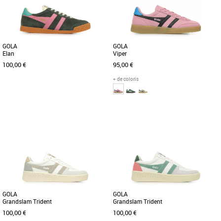
racines d'Elan en tant [...]
racines d'Elan en tant [...]
GOLA
GOLA
Elan
Viper
100,00 €
95,00 €
+ de coloris
37
38
39
40
38
39
40
Chaussures femme gola
Chaussures femme gola
Découvrez la Gola Elan, une basket
Présentation de la Viper. Cette basket à
élégante et légère spécialement conçue
classique, inspirée du style décontracté
pour les femmes. Cette [...]
des années 70, [...]
GOLA
GOLA
Grandslam Trident
Grandslam Trident
100,00 €
100,00 €