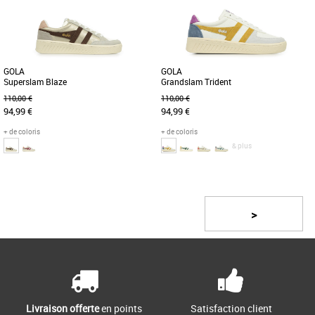
basse. Sa couleur blanche, [...]
les fashionistas en quête [...]
GOLA
GOLA
Superslam Blaze
Grandslam Trident
110,00 €
110,00 €
94,99 €
94,99 €
+ de coloris
+ de coloris
& plus
37
38
37
38
Page
1
/ 3
Chaussures femme gola
Chaussures femme gola
Découvrez les Gola Superslam Blaze,
De retour pour la nouvelle saison dans
une fusion parfaite de style et de
une palette de couleurs tendance, la
>
confort pour les femmes modernes. [...]
Gola Grandslam Trident apporte [...]
Livraison offerte
en points
Satisfaction client