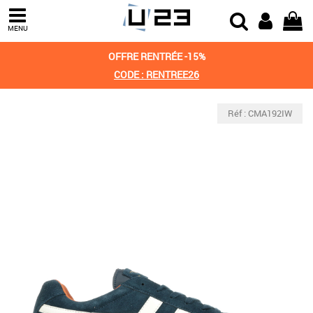
MENU
OFFRE RENTRÉE -15%
CODE : RENTREE26
Réf : CMA192IW