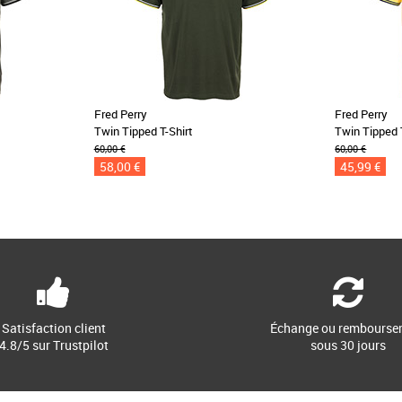
Fred Perry
Fred Perry
Twin Tipped T-Shirt
Twin Tipped 
60,00 €
60,00 €
58,00 €
45,99 €
Satisfaction client
Échange ou rembourse
4.8/5 sur Trustpilot
sous 30 jours