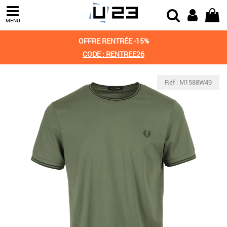
MENU
OFFRE RENTRÉE -15%
CODE : RENTREE26
Réf : M1588W49