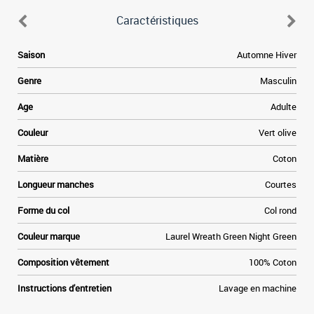
Caractéristiques
d
Saison
Automne Hiver
n
Genre
Masculin
é
e
Age
Adulte
e
x
Couleur
Vert olive
l
x
Matière
Coton
s
Longueur manches
Courtes
d
a
Forme du col
Col rond
e
n
Couleur marque
Laurel Wreath Green Night Green
e
s
Composition vêtement
100% Coton
s
r
Instructions d'entretien
Lavage en machine
y
r