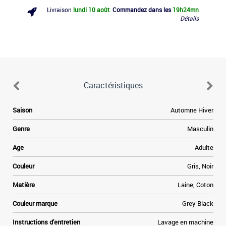
Livraison
lundi 10 août
.
Commandez dans les
19h
24mn
Détails
Caractéristiques
d
Saison
Automne Hiver
n
Genre
Masculin
é
e
Age
Adulte
e
x
Couleur
Gris, Noir
l
x
Matière
Laine, Coton
s
Couleur marque
Grey Black
d
a
Instructions d'entretien
Lavage en machine
e