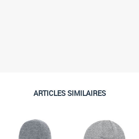
n
e
s
s
r
y
r
,
t
ARTICLES SIMILAIRES