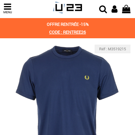
MENU
OFFRE RENTRÉE -15%
CODE : RENTREE26
Réf : M3519215