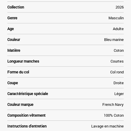
n
Collection
2026
é
e
Genre
Masculin
e
x
Age
Adulte
l
x
Couleur
Bleu marine
s
Matière
Coton
d
a
Longueur manches
Courtes
e
n
Forme du col
Col rond
e
s
Coupe
Droite
s
r
Caractéristique spéciale
Léger
y
r
Couleur marque
French Navy
,
t
Composition vêtement
100% Coton
Instructions d'entretien
Lavage en machine