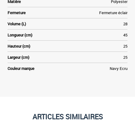
x
Matière
Polyester
s
Fermeture
Fermeture éclair
d
a
Volume (L)
28
e
n
Longueur (cm)
45
e
s
Hauteur (cm)
25
s
r
Largeur (cm)
25
y
r
Couleur marque
Navy Ecru
,
t
ARTICLES SIMILAIRES