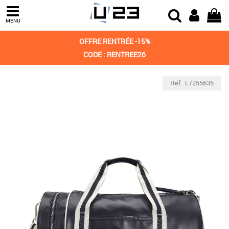
MENU
OFFRE RENTRÉE -15%
CODE : RENTREE26
Réf : L7255635