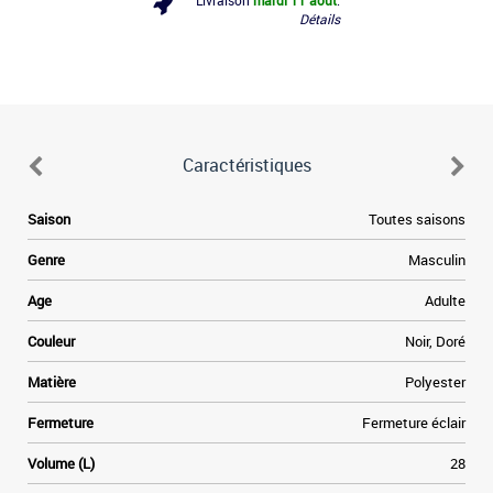
Livraison
mardi 11 août
.
Détails
Caractéristiques
d
Saison
Toutes saisons
n
l
Genre
Masculin
é
e
Age
Adulte
e
x
Couleur
Noir, Doré
l
x
Matière
Polyester
s
Fermeture
Fermeture éclair
d
a
Volume (L)
28
e
n