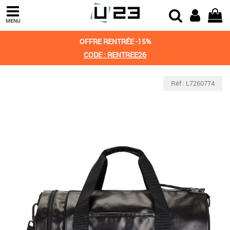
MENU
OFFRE RENTRÉE -15%
CODE : RENTREE26
Réf : L7260774