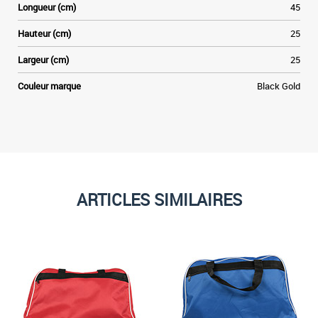
Longueur (cm)
45
e
s
Hauteur (cm)
25
s
r
Largeur (cm)
25
y
r
Couleur marque
Black Gold
,
t
ARTICLES SIMILAIRES