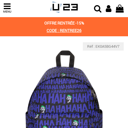
MENU
OFFRE RENTRÉE -15%
CODE : RENTREE26
Réf : EK0A5BG44V7