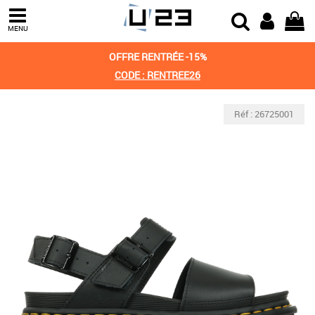
MENU
OFFRE RENTRÉE -15%
CODE : RENTREE26
Réf : 26725001