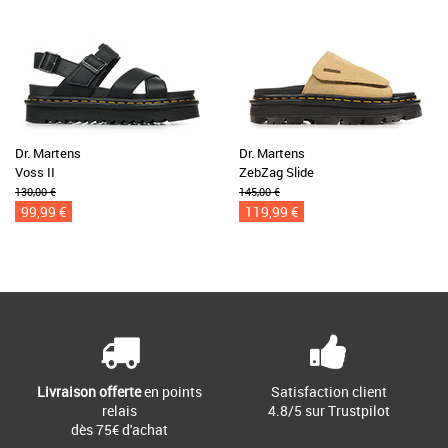
Dr. Martens
Dr. Martens
Voss II
ZebZag Slide
130,00 €
145,00 €
99,99 €
119,99 €
Livraison offerte
en points
Satisfaction client
relais
4.8/5 sur Trustpilot
dès 75€ d'achat