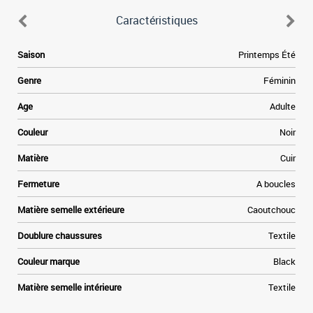
Caractéristiques
e
Saison
Printemps Été
n
e
Genre
Féminin
.
t
Age
Adulte
e
à
Couleur
Noir
e
r
Matière
Cuir
.
Fermeture
A boucles
s
t
Matière semelle extérieure
Caoutchouc
t
Doublure chaussures
Textile
Couleur marque
Black
Matière semelle intérieure
Textile