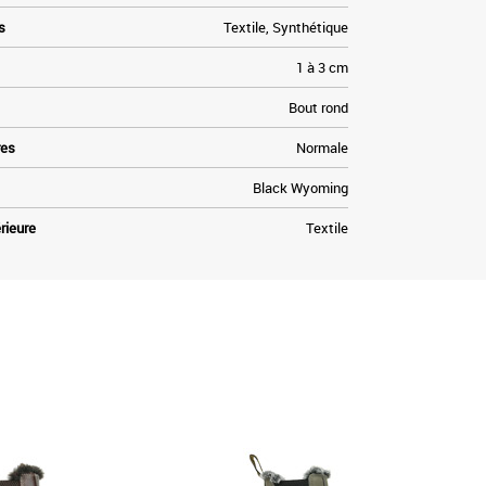
s
Textile, Synthétique
1 à 3 cm
Bout rond
res
Normale
Black Wyoming
rieure
Textile