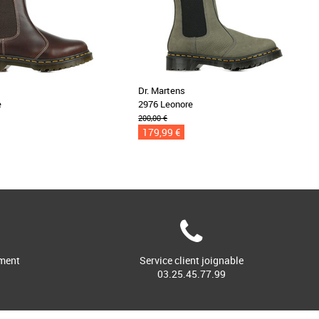
Dr. Martens
e
2976 Leonore
200,00 €
179,99 €
ment
Service client joignable
03.25.45.77.99