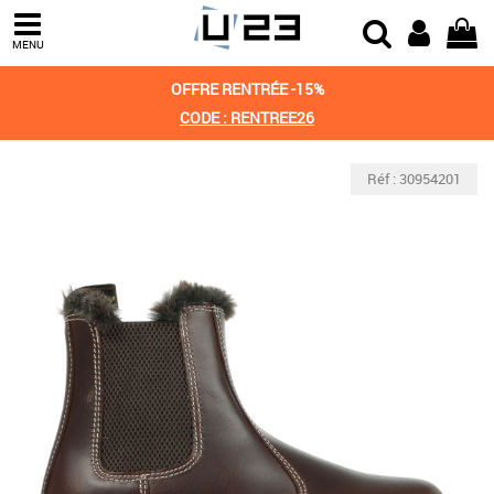
MENU
OFFRE RENTRÉE -15%
CODE : RENTREE26
Réf : 30954201