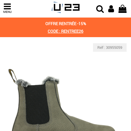
MENU
OFFRE RENTRÉE -15%
CODE : RENTREE26
Réf : 30955059