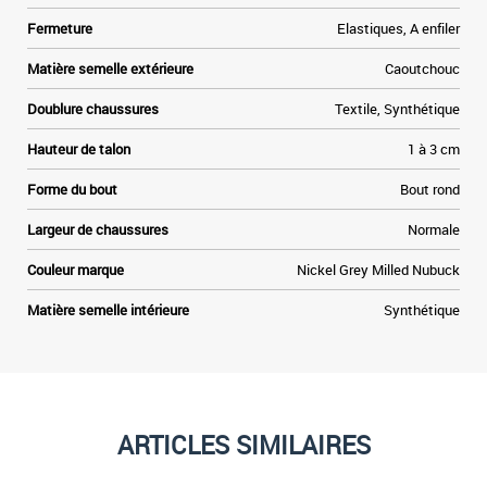
.
Fermeture
Elastiques, A enfiler
s
t
Matière semelle extérieure
Caoutchouc
t
f
Doublure chaussures
Textile, Synthétique
Hauteur de talon
1 à 3 cm
Forme du bout
Bout rond
Largeur de chaussures
Normale
Couleur marque
Nickel Grey Milled Nubuck
Matière semelle intérieure
Synthétique
ARTICLES SIMILAIRES