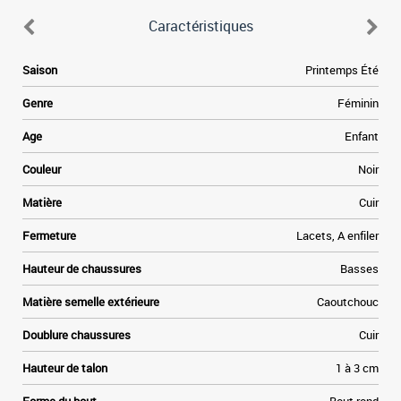
Caractéristiques
e
Saison
Printemps Été
n
e
Genre
Féminin
.
t
Age
Enfant
e
à
Couleur
Noir
e
r
Matière
Cuir
.
Fermeture
Lacets, A enfiler
s
t
Hauteur de chaussures
Basses
t
Matière semelle extérieure
Caoutchouc
Doublure chaussures
Cuir
Hauteur de talon
1 à 3 cm