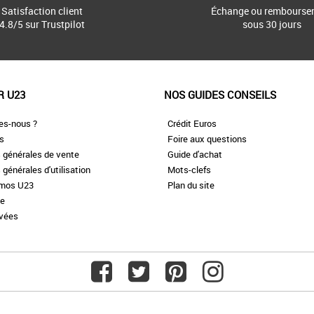
Satisfaction client
Échange ou rembourse
4.8/5 sur Trustpilot
sous 30 jours
R U23
NOS GUIDES CONSEILS
es-nous ?
Crédit Euros
es
Foire aux questions
 générales de vente
Guide d'achat
 générales d'utilisation
Mots-clefs
omos U23
Plan du site
te
ivées