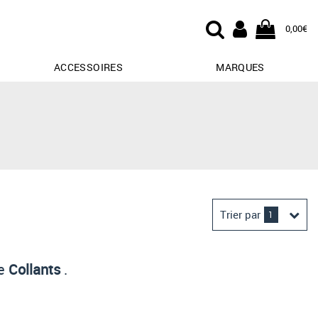
0,00€
ACCESSOIRES
MARQUES
Trier par
1
Derniers arrivages
ie
Collants
.
Prix croissant
Prix décroissant