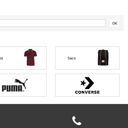
Meilleures remises
os
Sacs