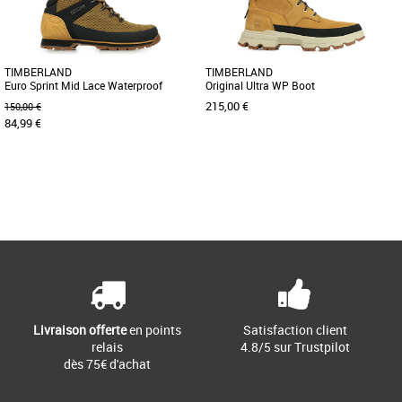
TIMBERLAND
TIMBERLAND
Euro Sprint Mid Lace Waterproof
Original Ultra WP Boot
215,00 €
150,00 €
84,99 €
45
40
Page
1
/ 1
Chaussures timberland
Chaussures timberland
Ne laissez pas la pluie écourter vos
Naturellement confortable, notre
aventures ! Aussi à l'aise en ville que
bottine imperméable classique pour
sur les sentiers de [...]
homme affiche un nouveau look. Sa [...]
Livraison offerte
en points
Satisfaction client
relais
4.8/5 sur Trustpilot
dès 75€ d'achat