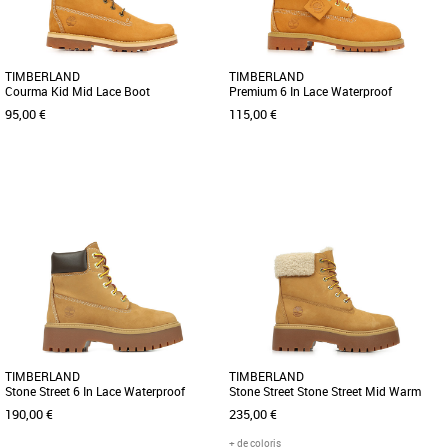
l'attitude et l'énergie du modèle [...]
TIMBERLAND
TIMBERLAND
Courma Kid Mid Lace Boot
Premium 6 In Lace Waterproof
95,00 €
115,00 €
36
37
38
39
40
32
33
Chaussures timberland
Chaussures timberland
Du style et de la performance : c’est ce
Ces bottines pour enfant présentent un
que votre enfant demande. Offrez-les lui
soutien de la voûte plantaire, une
! Confortables [...]
isolation PrimaLoft de 200 [...]
TIMBERLAND
TIMBERLAND
Stone Street 6 In Lace Waterproof
Stone Street Stone Street Mid Warm
Boot
Lined Waterproof Boot
190,00 €
235,00 €
+ de coloris