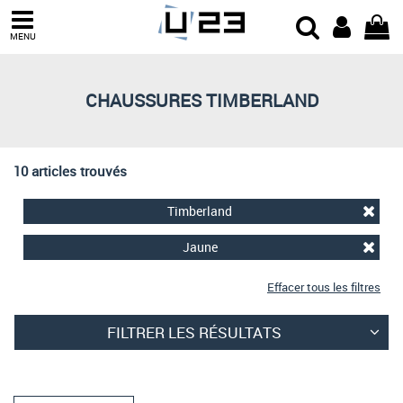
Trier par
MENU
Derniers arrivages
Prix croissant
CHAUSSURES TIMBERLAND
Prix décroissant
Meilleures remises
10 articles trouvés
Timberland
Jaune
Effacer tous les filtres
FILTRER LES RÉSULTATS