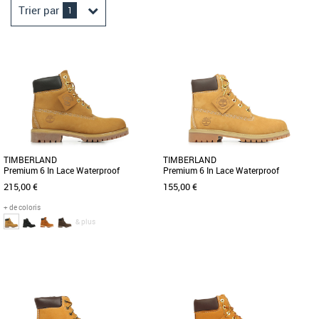
Trier par
1
TIMBERLAND
TIMBERLAND
Premium 6 In Lace Waterproof
Premium 6 In Lace Waterproof
215,00 €
155,00 €
+ de coloris
& plus
40
41
41.5
42
43
43.5
44
44.5
35.5
36
37.5
38
39
45
45.5
46
47.5
49
Chaussures timberland
Ces bottines pour junior intègrent un
Chaussures timberland
soutien de la voûte plantaire et une
La 6-inch Boot imperméable à lacets
isolation PrimaLoft® de [...]
Timberland Premium a conservé