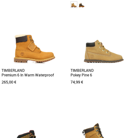
39
36
37
38
39
Chaussures timberland
Chaussures timberland
Ces bottines pour femme arborent le
Inspirées des boots imperméables
style emblématique de ce modèle
emblématiques, les Boots Stone Street
classique et sont dotées d'une [...]
pour femme leur confèrent [...]
TIMBERLAND
TIMBERLAND
Premium 6 In Warm Waterproof
Pokey Pine 6
265,00 €
74,99 €
37
38
23
24
25
26
27
28
29
Chaussures timberland
Chaussures timberland
Inspirée de la bottine imperméable
La célèbre marque Timberland vous
emblématique, cette version allie style
propose cette superbe chaussure pour
classique et confort intégré. [...]
garçons ! Le cuir nubuck de [...]