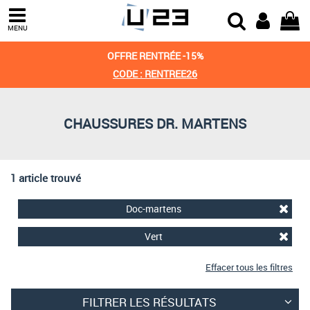
Trier par
MENU
Derniers arrivages
OFFRE RENTRÉE -15%
Prix croissant
CODE : RENTREE26
Prix décroissant
CHAUSSURES DR. MARTENS
Meilleures remises
1 article trouvé
Doc-martens
Vert
Effacer tous les filtres
FILTRER LES RÉSULTATS