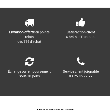
Page
1
/ 1
Chaussures dr. martens
Les 1460 sont les premières boots
conçues par Dr. Martens. Leur ADN
caractéristique ? 8 œillets, [...]
Livraison offerte
en points
Satisfaction client
relais
4.8/5 sur Trustpilot
dès 75€ d'achat
Échange ou remboursement
Service client joignable
sous 30 jours
03.25.45.77.99