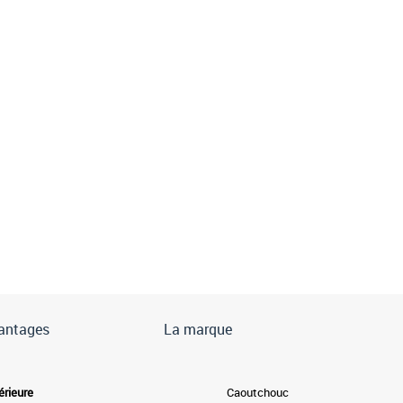
antages
La marque
érieure
Caoutchouc