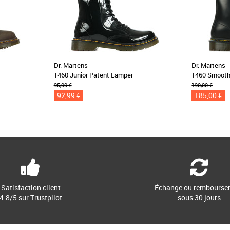
Dr. Martens
Dr. Martens
1460 Junior Patent Lamper
1460 Smoot
95,00 €
190,00 €
92,99 €
185,00 €
Satisfaction client
Échange ou rembourse
4.8/5 sur Trustpilot
sous 30 jours