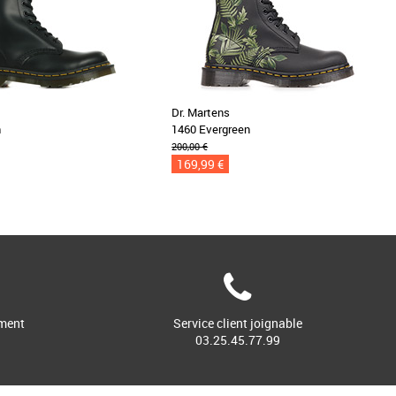
Dr. Martens
h
1460 Evergreen
200,00 €
169,99 €
ment
Service client joignable
03.25.45.77.99