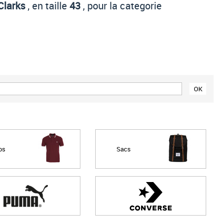
Clarks
, en taille
43
, pour la categorie
Prix croissant
Prix décroissant
Meilleures remises
os
Sacs