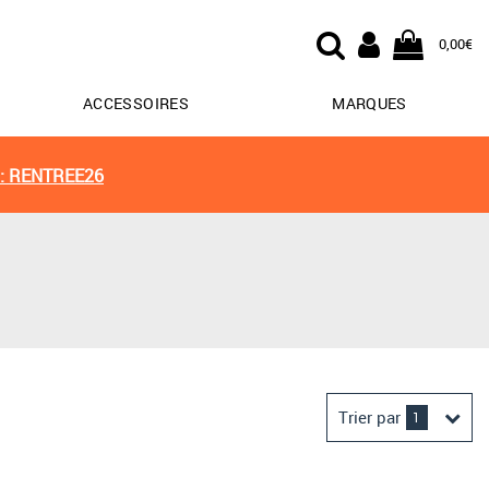
0,00€
ACCESSOIRES
MARQUES
: RENTREE26
Trier par
1
Derniers arrivages