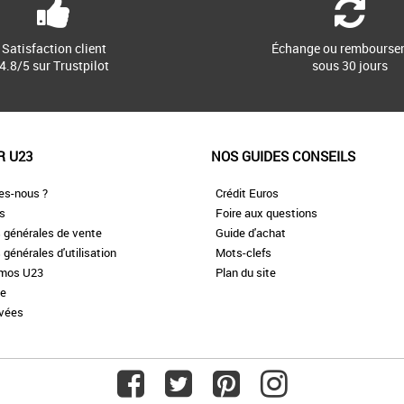
Satisfaction client
Échange ou rembourse
4.8/5 sur Trustpilot
sous 30 jours
R U23
NOS GUIDES CONSEILS
es-nous ?
Crédit Euros
es
Foire aux questions
 générales de vente
Guide d'achat
 générales d'utilisation
Mots-clefs
omos U23
Plan du site
te
ivées