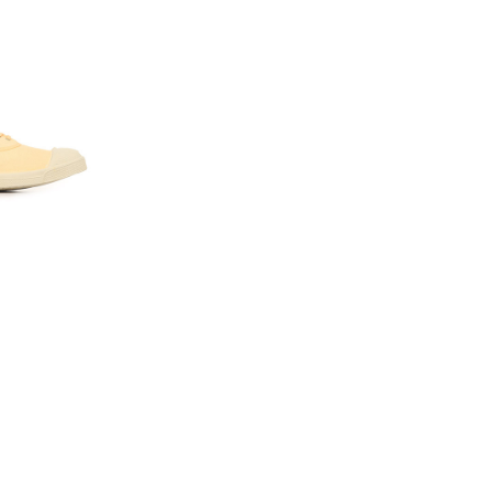
lancé la marque, et
tions sans jamais