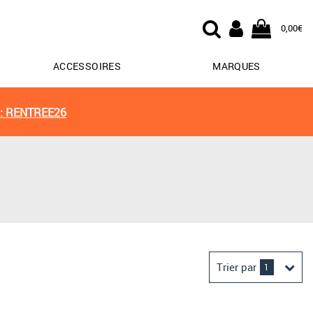
0,00€
ACCESSOIRES
MARQUES
: RENTREE26
Trier par
1
Derniers arrivages