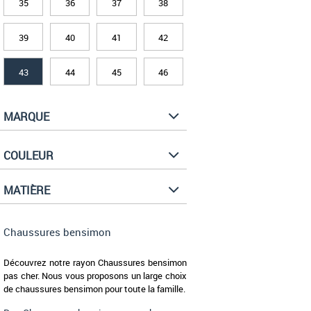
35
36
37
38
39
40
41
42
43
44
45
46
MARQUE
COULEUR
MATIÈRE
Chaussures bensimon
Découvrez notre rayon Chaussures bensimon
pas cher. Nous vous proposons un large choix
de chaussures bensimon pour toute la famille.