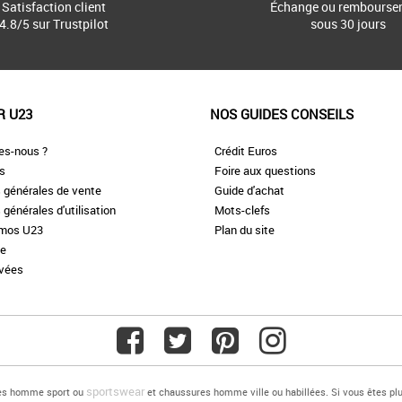
Satisfaction client
Échange ou rembourse
4.8/5 sur Trustpilot
sous 30 jours
R U23
NOS GUIDES CONSEILS
es-nous ?
Crédit Euros
es
Foire aux questions
 générales de vente
Guide d'achat
 générales d'utilisation
Mots-clefs
omos U23
Plan du site
te
ivées
sportswear
res homme sport ou
et chaussures homme ville ou habillées. Si vous êtes 