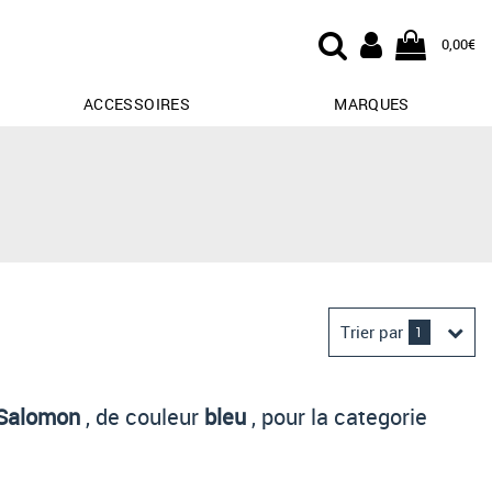
0,00€
ACCESSOIRES
MARQUES
Trier par
1
Derniers arrivages
Salomon
, de couleur
bleu
, pour la categorie
Prix croissant
Prix décroissant