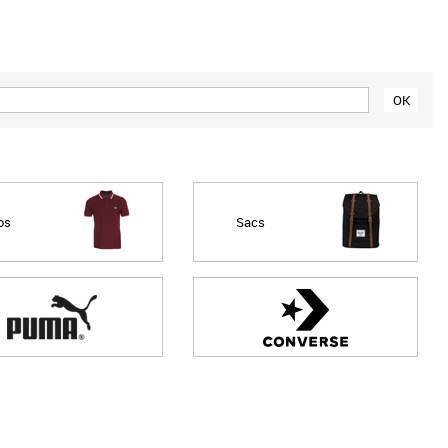
Meilleures remises
os
Sacs