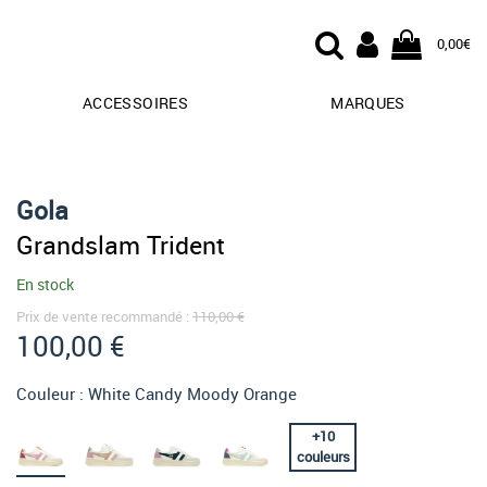
0,00€
ACCESSOIRES
MARQUES
Gola
Grandslam Trident
En stock
Prix de vente recommandé :
110,00 €
100,00 €
Couleur :
White Candy Moody Orange
+
10
couleurs