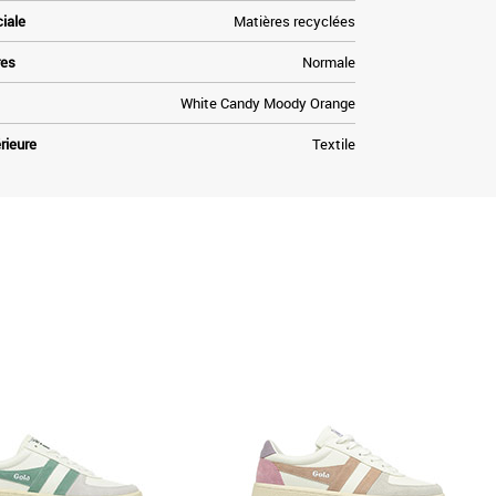
ciale
Matières recyclées
res
Normale
White Candy Moody Orange
rieure
Textile