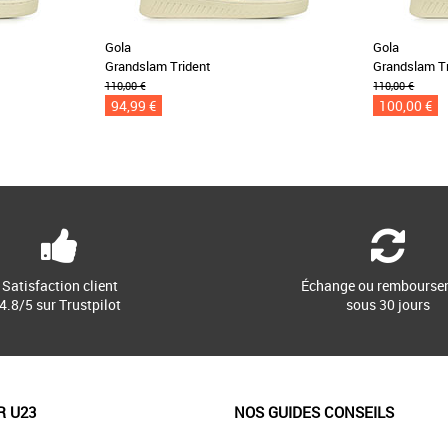
Gola
Gola
Grandslam Trident
Grandslam T
110,00 €
110,00 €
94,99 €
100,00 €
Satisfaction client
Échange ou rembourse
4.8/5 sur Trustpilot
sous 30 jours
R U23
NOS GUIDES CONSEILS