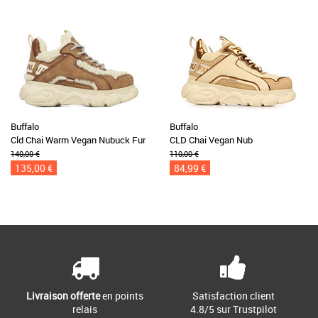
Buffalo
Buffalo
Cld Chai Warm Vegan Nubuck Fur
CLD Chai Vegan Nub
140,00 €
110,00 €
135,00 €
84,99 €
Livraison offerte
en points
Satisfaction client
relais
4.8/5 sur Trustpilot