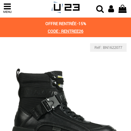
MENU
OFFRE RENTRÉE -15%
CODE : RENTREE26
Réf : BN1622077