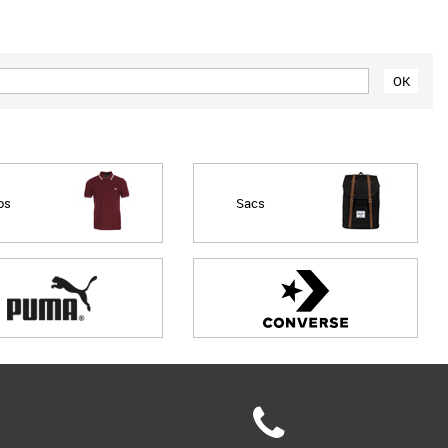
Meilleures remises
os
Sacs