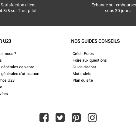
Satisfaction client
Échange ou rembourse
4.8/5 sur Trustpilot
sous 30 jours
R U23
NOS GUIDES CONSEILS
es-nous ?
Crédit Euros
es
Foire aux questions
 générales de vente
Guide d'achat
 générales d'utilisation
Mots-clefs
omos U23
Plan du site
te
ivées