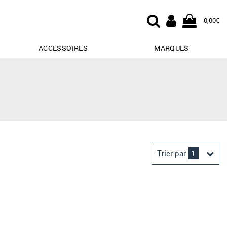
0,00€
ACCESSOIRES
MARQUES
Trier par
1
Derniers arrivages
Prix croissant
Prix décroissant