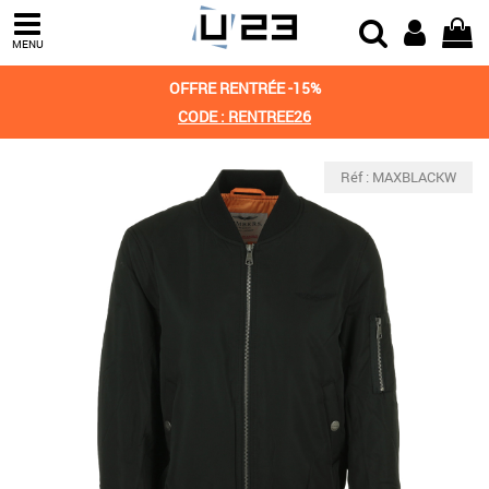
MENU
OFFRE RENTRÉE -15%
CODE : RENTREE26
Réf : MAXBLACKW