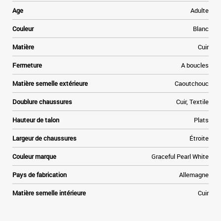
i
e
Age
Adulte
s
a
Couleur
Blanc
u
Matière
Cuir
Fermeture
A boucles
Matière semelle extérieure
Caoutchouc
Doublure chaussures
Cuir, Textile
Hauteur de talon
Plats
Largeur de chaussures
Étroite
Couleur marque
Graceful Pearl White
Pays de fabrication
Allemagne
Matière semelle intérieure
Cuir