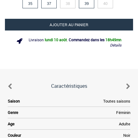
35
37
38
39
40
AJOUTER AU PANIER
Livraison
lundi 10 août
.
Commandez dans les
18h
49mn
Détails
Caractéristiques
e
Saison
Toutes saisons
,
e
Genre
Féminin
i
e
Age
Adulte
s
a
Couleur
Noir