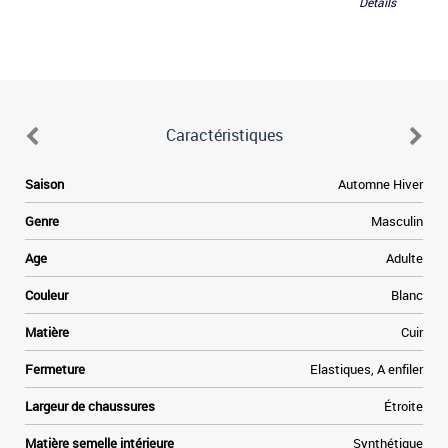
Détails
Caractéristiques
e
Saison
Automne Hiver
,
e
Genre
Masculin
i
e
Age
Adulte
s
a
Couleur
Blanc
u
v
Matière
Cuir
Fermeture
Elastiques, A enfiler
Largeur de chaussures
Étroite
Matière semelle intérieure
Synthétique