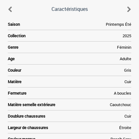
Caractéristiques
e
Saison
Printemps Été
,
e
Collection
2025
i
e
Genre
Féminin
s
a
Age
Adulte
u
Couleur
Gris
Matière
Cuir
Fermeture
A boucles
Matière semelle extérieure
Caoutchouc
Doublure chaussures
Cuir
Largeur de chaussures
Étroite