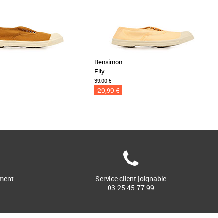
Bensimon
Elly
39,00 €
29,99 €
ment
Service client joignable
03.25.45.77.99