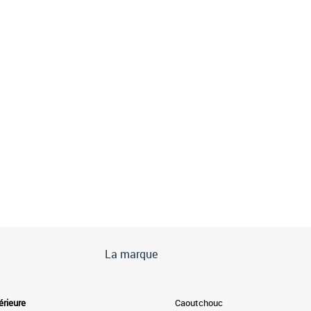
La marque
érieure
Caoutchouc