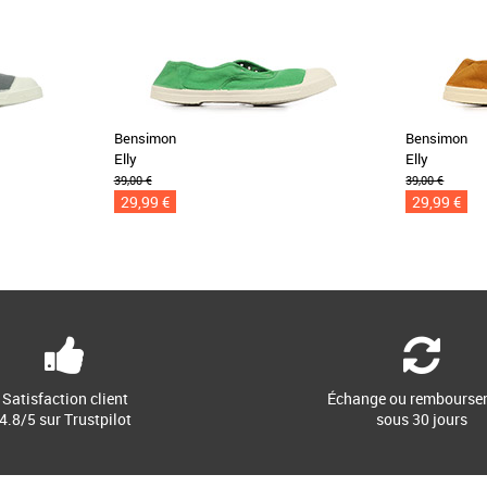
Bensimon
Bensimon
Elly
Elly
39,00 €
39,00 €
29,99 €
29,99 €
Satisfaction client
Échange ou rembourse
4.8/5 sur Trustpilot
sous 30 jours