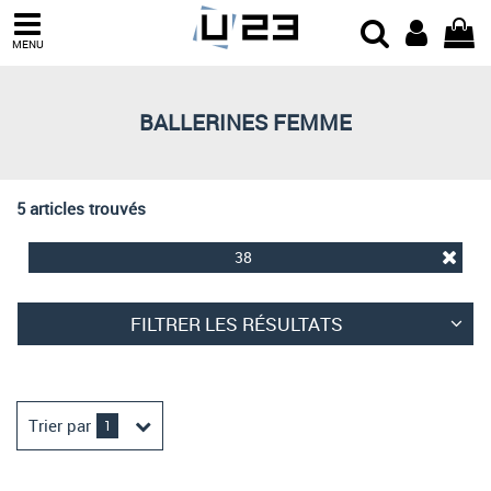
Trier par
MENU
Derniers arrivages
Prix croissant
BALLERINES FEMME
Prix décroissant
Meilleures remises
5 articles trouvés
38
FILTRER LES RÉSULTATS
Trier par
1