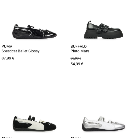
PUMA
BUFFALO
Speedcat Ballet Glossy
Pluto Mary
87,99 €
80,00 €
54,99 €
36
37
38
39
40
41
38
40
Ballerines femme
Ballerines femme
La PUMA Speedcat Ballet Glossy est
Pluto Mary Ballerine végane, le dessus
une ballerine au design élégant et
en similicuir brillant et l'épaisse semelle
moderne, idéale pour accompagner [...]
profilée font de [...]