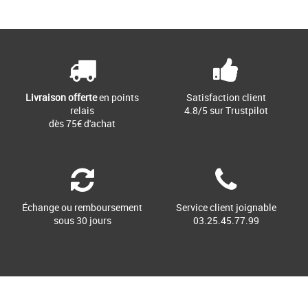
Page
1
/ 1
Ballerines femme
Découvrez les ballerines PUMA
Speedcat Ballet, un mélange parfait
d'élégance sportive et de confort [...]
Livraison offerte
en points
Satisfaction client
relais
4.8/5 sur Trustpilot
dès 75€ d'achat
Échange ou remboursement
Service client joignable
sous 30 jours
03.25.45.77.99