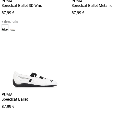
PUMA
PUMA
Speedcat Ballet SD Wns
Speedcat Ballet Metallic
87,99 €
87,99 €
+ de coloris
36
37
38
39
40
41
36
37
38
39
40
41
Ballerines femme
Ballerines femme
Revisite les classiques avec la Speedcat
Découvrez les PUMA Speedcat Ballet
Ballet, la nouvelle mouture de la célèbre
Metallic, des ballerines alliant élégance
Speedcat signée [...]
et confort pour sublimer [...]
PUMA
Speedcat Ballet
87,99 €
36
37
38