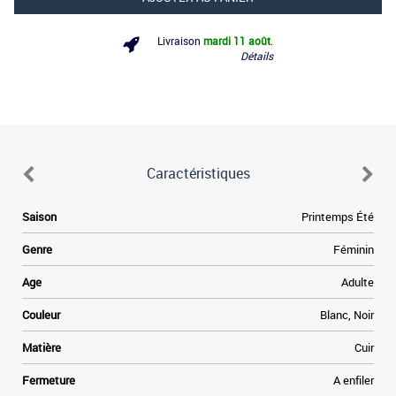
Livraison
mardi 11 août
.
Détails
Caractéristiques
.
Saison
Printemps Été
s
r
Genre
Féminin
a
s
Age
Adulte
e
e
Couleur
Blanc, Noir
n
n
Matière
Cuir
Fermeture
A enfiler