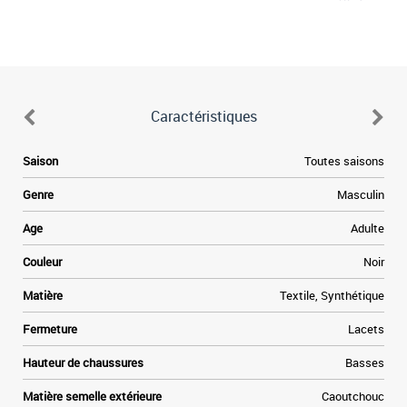
Caractéristiques
9
Saison
Toutes saisons
a
n
Genre
Masculin
s
s
Age
Adulte
.
e
Couleur
Noir
l
e
Matière
Textile, Synthétique
Fermeture
Lacets
Hauteur de chaussures
Basses
Matière semelle extérieure
Caoutchouc