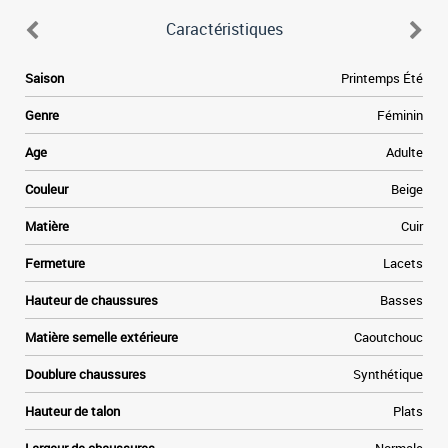
Caractéristiques
e
Saison
Printemps Été
s
e
Genre
Féminin
s
e
Age
Adulte
Couleur
Beige
e
Matière
Cuir
Fermeture
Lacets
r
e
Hauteur de chaussures
Basses
t
Matière semelle extérieure
Caoutchouc
Doublure chaussures
Synthétique
Hauteur de talon
Plats