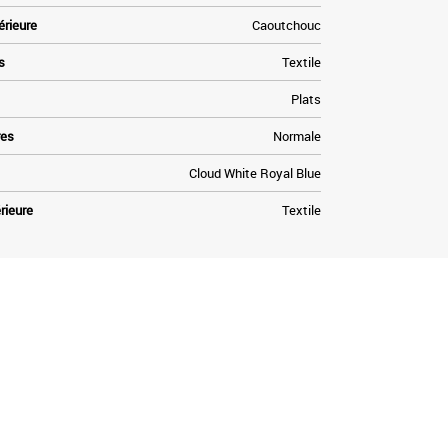
érieure
Caoutchouc
s
Textile
Plats
res
Normale
Cloud White Royal Blue
rieure
Textile