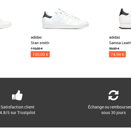
adidas
adidas
Stan smith
Samoa Leath
110,00 €
90,00 €
100,00 €
74,99 €
Satisfaction client
Échange ou rembourse
4.8/5 sur Trustpilot
sous 30 jours