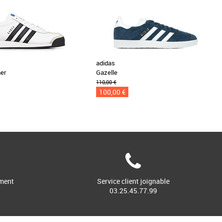
adidas
er
Gazelle
110,00 €
100,00 €
ment
Service client joignable
03.25.45.77.99