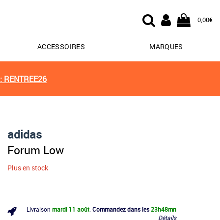
0,00€
ACCESSOIRES
MARQUES
: RENTREE26
adidas
Forum Low
Plus en stock
Livraison
mardi 11 août
.
Commandez dans les
23h
48mn
Détails