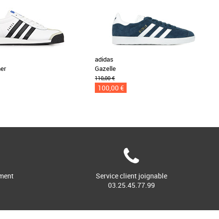
adidas
er
Gazelle
110,00 €
100,00 €
ment
Service client joignable
03.25.45.77.99