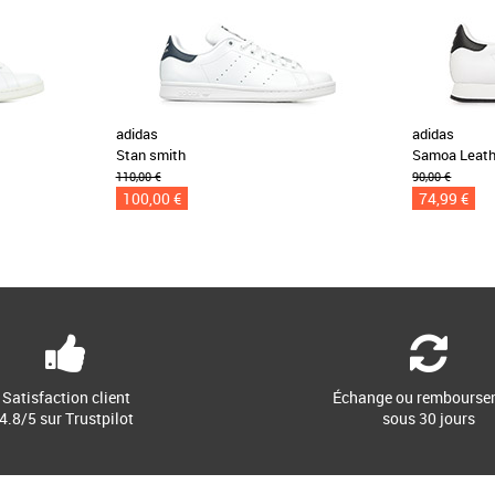
adidas
adidas
Stan smith
Samoa Leath
110,00 €
90,00 €
100,00 €
74,99 €
Satisfaction client
Échange ou rembourse
4.8/5 sur Trustpilot
sous 30 jours