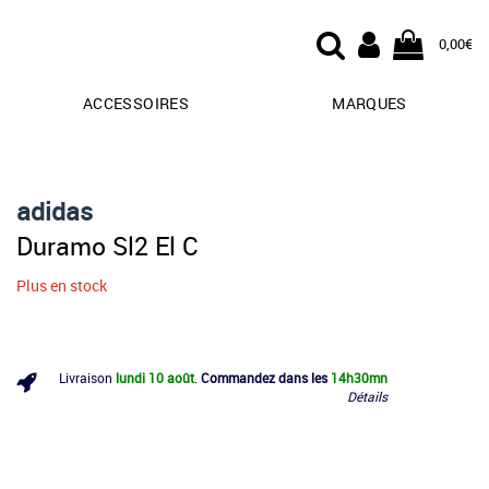
0,00€
ACCESSOIRES
MARQUES
adidas
Duramo Sl2 El C
Plus en stock
Livraison
lundi 10 août
.
Commandez dans les
14h
30mn
Détails