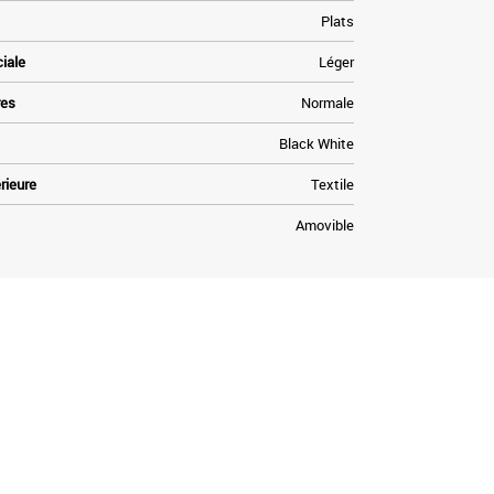
Plats
ciale
Léger
res
Normale
Black White
rieure
Textile
Amovible