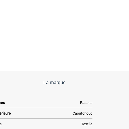
La marque
res
Basses
érieure
Caoutchouc
s
Textile