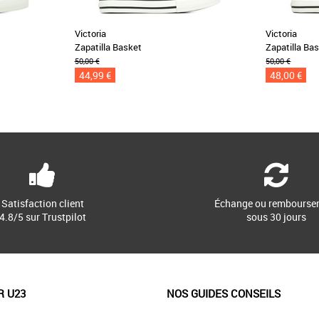
Victoria
Victoria
Zapatilla Basket
Zapatilla Ba
50,00 €
50,00 €
44,99 €
48,00 €
Satisfaction client
Échange ou rembourse
4.8/5 sur Trustpilot
sous 30 jours
R U23
NOS GUIDES CONSEILS