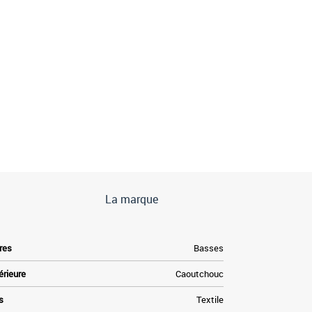
La marque
res
Basses
érieure
Caoutchouc
s
Textile