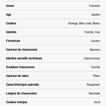
.
s
Genre
Féminin
n
t
Age
Adulte
s
t
Couleur
Orange, Bleu clair, Blanc
f
e
Matière
Textile, Cuir
n
Fermeture
Lacets
.
Hauteur de chaussures
Basses
Matière semelle extérieure
Caoutchouc
Doublure chaussures
Textile
Hauteur de talon
Plats
Caractéristique spéciale
Respirant
Largeur de chaussures
Normale
Couleur marque
Azul