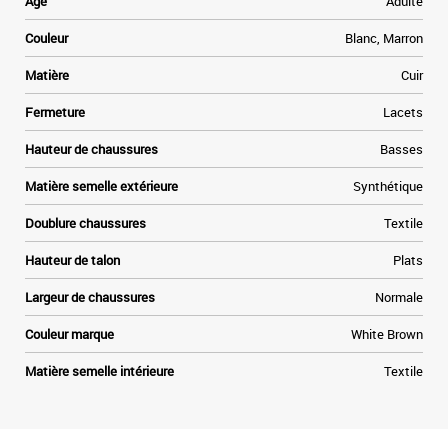
Age
Adulte
s
t
Couleur
Blanc, Marron
f
e
Matière
Cuir
-
n
Fermeture
Lacets
.
-
Hauteur de chaussures
Basses
Matière semelle extérieure
Synthétique
Doublure chaussures
Textile
Hauteur de talon
Plats
Largeur de chaussures
Normale
Couleur marque
White Brown
Matière semelle intérieure
Textile