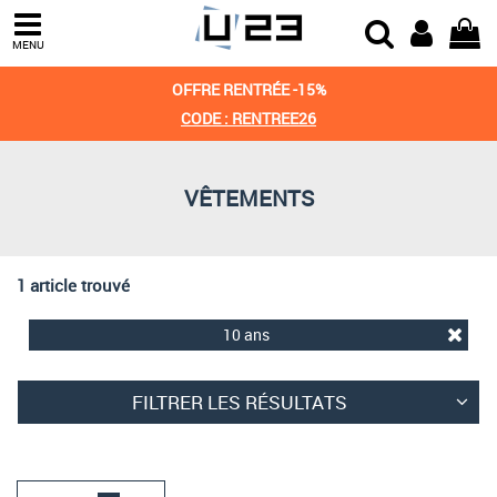
Trier par
MENU
Derniers arrivages
OFFRE RENTRÉE -15%
Prix croissant
CODE : RENTREE26
Prix décroissant
VÊTEMENTS
Meilleures remises
1 article trouvé
10 ans
FILTRER LES RÉSULTATS