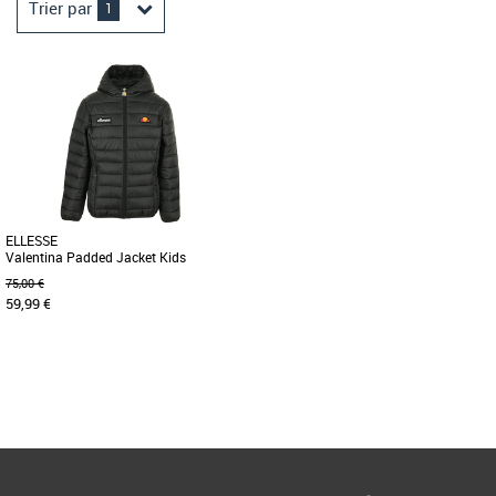
Trier par
1
ELLESSE
Valentina Padded Jacket Kids
75,00 €
59,99 €
10 ANS
Page
1
/ 1
Vêtements
Depuis 1959 Ellesse se démarque par
une philosophie et un style uniques. Le
concept: du sportswear de [...]