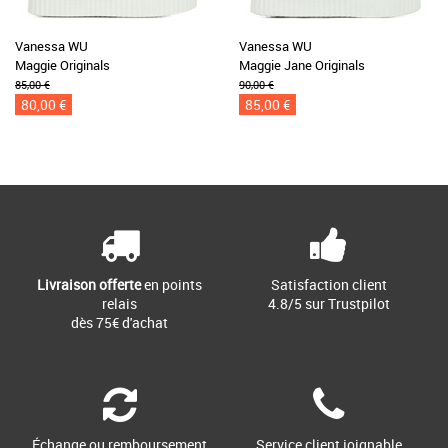
Vanessa WU
Vanessa WU
Maggie Originals
Maggie Jane Originals
85,00 €
90,00 €
80,00 €
85,00 €
Livraison offerte
en points
Satisfaction client
relais
4.8/5 sur Trustpilot
dès 75€ d'achat
Échange ou remboursement
Service client joignable