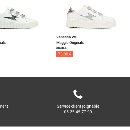
Vanessa WU
nals
Maggie Originals
80,00 €
75,00 €
ment
Service client joignable
03.25.45.77.99