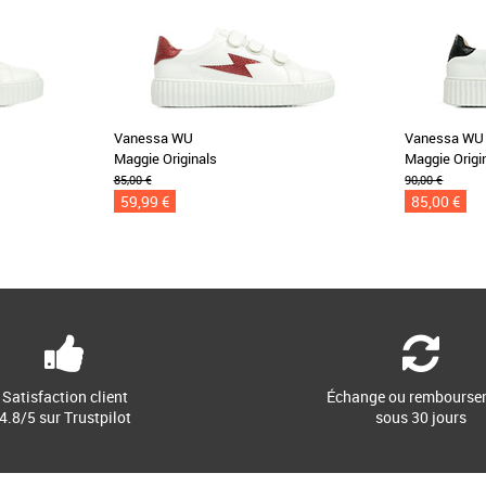
Vanessa WU
Vanessa WU
Maggie Originals
Maggie Origi
85,00 €
90,00 €
59,99 €
85,00 €
Satisfaction client
Échange ou rembourse
4.8/5 sur Trustpilot
sous 30 jours