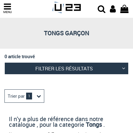
Trier par
MENU
Derniers arrivages
Prix croissant
TONGS GARÇON
Prix décroissant
Meilleures remises
0 article trouvé
FILTRER LES RÉSULTATS
Trier par
1
Il n'y a plus de référence dans notre
catalogue , pour la categorie
Tongs
.