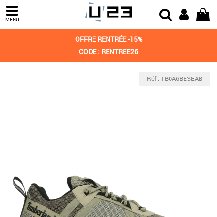
MENU
OFFRE RENTRÉE -15%
CODE : RENTREE26
Réf : TB0A6BESEAB