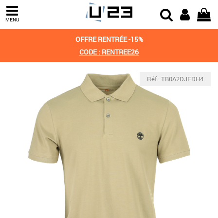
MENU
OFFRE RENTRÉE -15%
CODE : RENTREE26
Réf : TB0A2DJEDH4