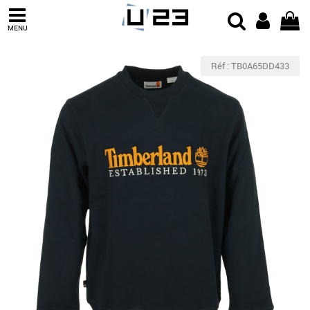
MENU
Réf : TB0A65DD433